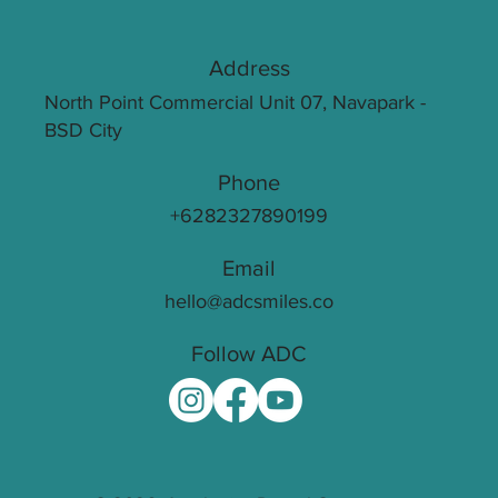
Address
North Point Commercial Unit 07, Navapark -
BSD City
Phone
+6282327890199
Email
hello@adcsmiles.co
Follow ADC