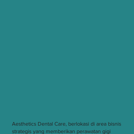
Panduan Cara Menggosok Gigi yang
Benar Menurut Dokter Gigi
Aesthetics Dental Care, berlokasi di area bisnis
strategis yang memberikan perawatan gigi